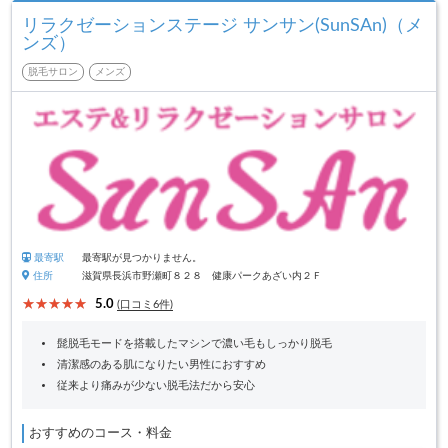
リラクゼーションステージ サンサン(SunSAn)（メ
ンズ）
脱毛サロン
メンズ
最寄駅
最寄駅が見つかりません。
住所
滋賀県長浜市野瀬町８２８ 健康パークあざい内２Ｆ
5.0
(口コミ6件)
髭脱毛モードを搭載したマシンで濃い毛もしっかり脱毛
清潔感のある肌になりたい男性におすすめ
従来より痛みが少ない脱毛法だから安心
おすすめのコース・料金