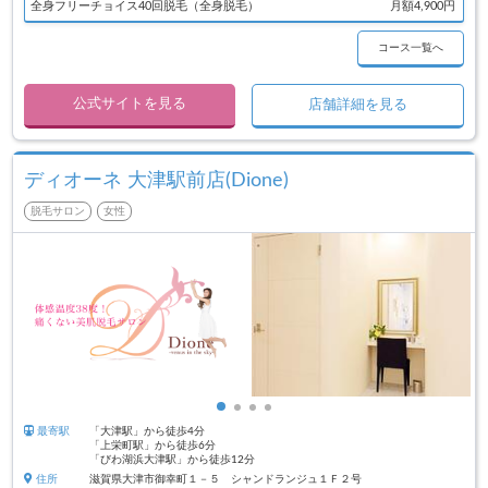
全身フリーチョイス40回脱毛（全身脱毛）
月額4,900円
コース一覧へ
公式サイトを見る
店舗詳細を見る
ディオーネ 大津駅前店(Dione)
脱毛サロン
女性
最寄駅
「大津駅」から徒歩4分
「上栄町駅」から徒歩6分
「びわ湖浜大津駅」から徒歩12分
住所
滋賀県大津市御幸町１－５ シャンドランジュ１Ｆ２号