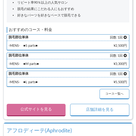
リピート率90％以上の人気サロン
脱毛の結果にこだわる人にもおすすめ
好きなパーツを好きなペースで脱毛できる
おすすめのコース・料金
脱毛部位単体
回数 1回
-MENS- ■S parts■
¥2,500円
脱毛部位単体
回数 1回
-MENS- ■M parts■
¥3,300円
脱毛部位単体
回数 1回
-MENS- ■L parts■
¥5,500円
コース一覧へ
公式サイトを見る
店舗詳細を見る
アフロディーテ(Aphrodite)