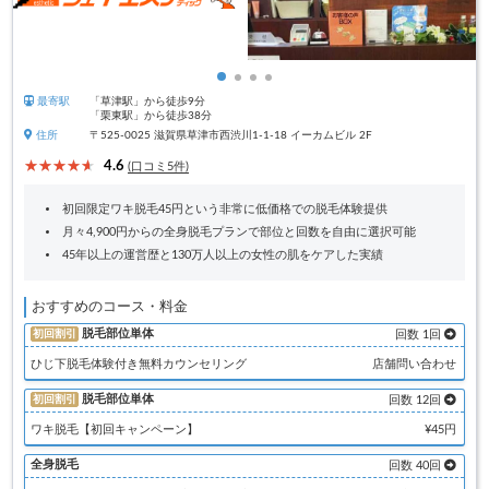
最寄駅
「草津駅」から徒歩9分
「栗東駅」から徒歩38分
住所
〒525-0025 滋賀県草津市西渋川1-1-18 イーカムビル 2F
4.6
(口コミ5件)
初回限定ワキ脱毛45円という非常に低価格での脱毛体験提供
月々4,900円からの全身脱毛プランで部位と回数を自由に選択可能
45年以上の運営歴と130万人以上の女性の肌をケアした実績
おすすめのコース・料金
脱毛部位単体
初回割引
回数 1回
ひじ下脱毛体験付き無料カウンセリング
店舗問い合わせ
脱毛部位単体
初回割引
回数 12回
ワキ脱毛【初回キャンペーン】
¥45円
全身脱毛
回数 40回