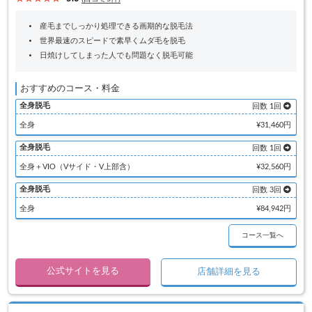
産毛までしっかり処理できる画期的な脱毛法
世界最速のスピードで素早くムダ毛を脱毛
日焼けしてしまった人でも問題なく脱毛可能
おすすめのコース・料金
全身脱毛
回数 1回
全身
¥31,460円
全身脱毛
回数 1回
全身＋VIO（Vサイド・V上部含）
¥32,560円
全身脱毛
回数 3回
全身
¥84,942円
コース一覧へ
公式サイトを見る
店舗詳細を見る