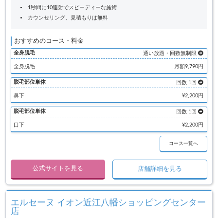
1秒間に10連射でスピーディーな施術
カウンセリング、見積もりは無料
おすすめのコース・料金
全身脱毛
通い放題・回数無制限
全身脱毛
月額9,790円
脱毛部位単体
回数 1回
鼻下
¥2,200円
脱毛部位単体
回数 1回
口下
¥2,200円
コース一覧へ
公式サイトを見る
店舗詳細を見る
エルセーヌ イオン近江八幡ショッピングセンター
店