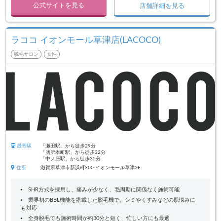
公式サイトを見る
店舗詳細を見る
ラココ イオンモール草津店(LACOCO)
脱毛サロン
女性
最寄駅
「瀬田駅」から徒歩29分
「膳所本町駅」から徒歩32分
「中ノ庄駅」から徒歩35分
住所
滋賀県草津市新浜町300 イオンモール草津2F
SHR方式を採用し、痛みが少なく、毛周期に関係なく施術可能
業界初のBBL機能を搭載した脱毛機で、シミやくすみなどの肌悩みに
も対応
全身脱毛でも施術時間が約30分と短く、忙しい方にも最適