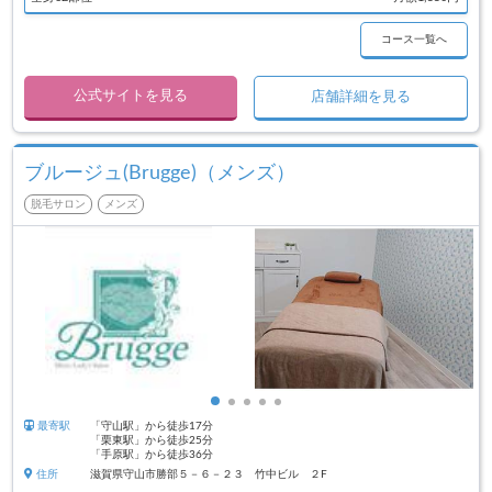
コース一覧へ
公式サイトを見る
店舗詳細を見る
ブルージュ(Brugge)（メンズ）
脱毛サロン
メンズ
最寄駅
「守山駅」から徒歩17分
「栗東駅」から徒歩25分
「手原駅」から徒歩36分
住所
滋賀県守山市勝部５－６－２３ 竹中ビル ２F