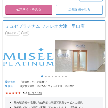
公式サイトを見る
店舗詳細を見る
ミュゼプラチナム フォレオ大津一里山店
脱毛サロン
女性
最寄駅
「瀬田駅」から徒歩26分
住所
滋賀県大津市一里山7-1-1フォレオ大津一里山B1F
4.6
(口コミ5件)
最先端技術を活用した効果的な高品質脱毛サービスの提供
低価格プランで幅広い客層にアクセスしやすい脱毛サロン