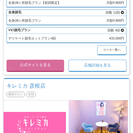
全身28ヶ所脱毛プラン【初回限定】
月額9,800円
全身脱毛
回数 12回
全身28ヶ所脱毛プラン
月額9,800円
VIO脱毛プラン
回数 4回
デリケート脱毛セットプラン4回
¥33,000円
コース一覧へ
公式サイトを見る
店舗詳細を見る
キレミカ 彦根店
脱毛サロン
女性