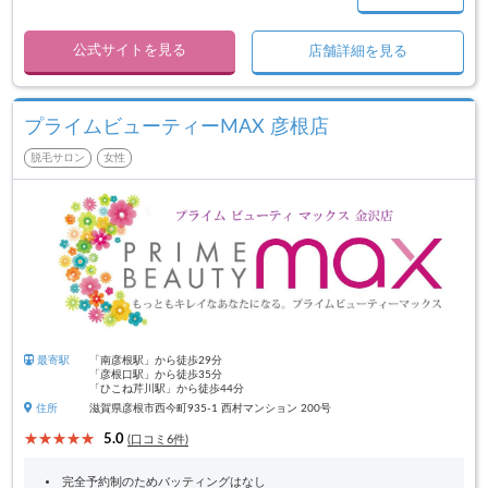
公式サイトを見る
店舗詳細を見る
プライムビューティーMAX 彦根店
脱毛サロン
女性
最寄駅
「南彦根駅」から徒歩29分
「彦根口駅」から徒歩35分
「ひこね芹川駅」から徒歩44分
住所
滋賀県彦根市西今町935-1 西村マンション 200号
5.0
(口コミ6件)
完全予約制のためバッティングはなし