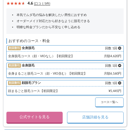
4.6
(口コミ5件)
本気でムダ毛の悩みを解決したい男性におすすめ
オーダーメイド対応だから好きなように脱毛できる
明瞭な料金プランだから不安なく申し込める
おすすめのコース・料金
全身脱毛
初回割引
回数 1回
全身脱毛コース（顔・VIOなし）【初回限定】
月額4,620円
全身脱毛
初回割引
回数 1回
全身まるごと脱毛コース（顔・VIO含む）【初回限定】
月額6,160円
顔脱毛プラン
初回割引
回数 1回
顔まるごと脱毛コース【初回限定】
¥5,445円
コース一覧へ
公式サイトを見る
店舗詳細を見る