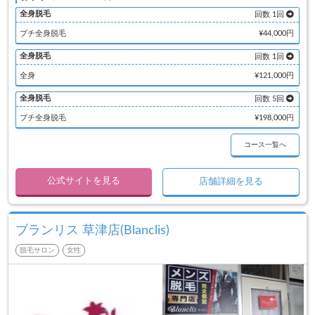
全身脱毛
回数 1回
プチ全身脱毛
¥44,000円
全身脱毛
回数 1回
全身
¥121,000円
全身脱毛
回数 5回
プチ全身脱毛
¥198,000円
コース一覧へ
公式サイトを見る
店舗詳細を見る
ブランリス 草津店(Blanclis)
脱毛サロン
女性