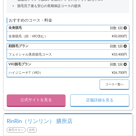
脱毛完了後も安心の長期保証コースの提供
おすすめのコース・料金
全身脱毛
回数 1回
全身脱毛（顔・VIO含む）
¥50,000円
顔脱毛プラン
回数 1回
フェイシャル美容脱毛コース
¥33,400円
VIO脱毛プラン
回数 1回
ハイジニーナ7（VIO）
¥26,700円
コース一覧へ
公式サイトを見る
店舗詳細を見る
RinRin（リンリン） 膳所店
脱毛サロン
女性