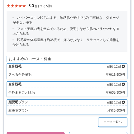
5.0
(口コミ6件)
ハイパースキン脱毛による、敏感肌や子供でも利用可能な、ダメージ
が少ない脱毛
フォト美顔の光を含んでいるため、脱毛しながら肌のハリやツヤを向
上さられる
脱毛時の体感温度は約38度で、痛みが少なく、リラックスして施術を
受けられる
おすすめのコース・料金
全身脱毛
回数 12回
選べる全身脱毛
月額19,800円
全身脱毛
回数 12回
全身まるごと脱毛
月額36,300円
顔脱毛プラン
回数 12回
顔脱毛プラン
月額6,600円
コース一覧へ