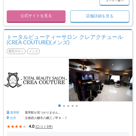
コース一覧へ
公式サイトを見る
店舗詳細を見る
トータルビューティーサロン クレアクチュール
(CREA COUTURE)(メンズ)
脱毛サロン
メンズ
最寄駅
最寄駅が見つかりません。
住所
京都府八幡市八幡三ノ甲８－７
4.0
(口コミ1件)