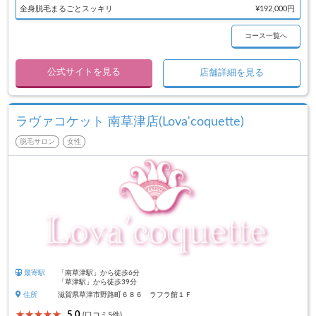
全身脱毛まるごとスッキリ
¥192,000円
コース一覧へ
公式サイトを見る
店舗詳細を見る
ラヴァコケット 南草津店(Lova'coquette)
脱毛サロン
女性
最寄駅
「南草津駅」から徒歩6分
「草津駅」から徒歩39分
住所
滋賀県草津市野路町６８６ ラフラ館１Ｆ
5.0
(口コミ5件)