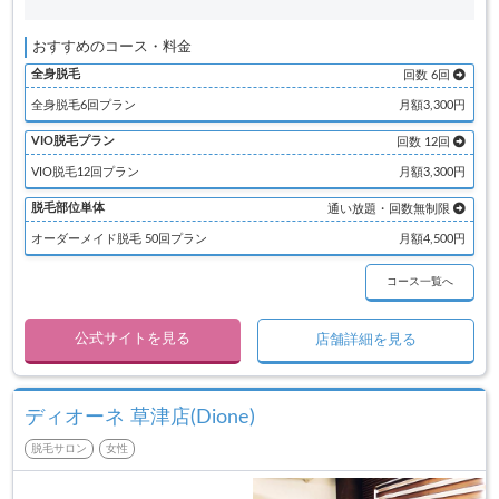
おすすめのコース・料金
全身脱毛
回数 6回
全身脱毛6回プラン
月額3,300円
VIO脱毛プラン
回数 12回
VIO脱毛12回プラン
月額3,300円
脱毛部位単体
通い放題・回数無制限
オーダーメイド脱毛 50回プラン
月額4,500円
コース一覧へ
公式サイトを見る
店舗詳細を見る
ディオーネ 草津店(Dione)
脱毛サロン
女性