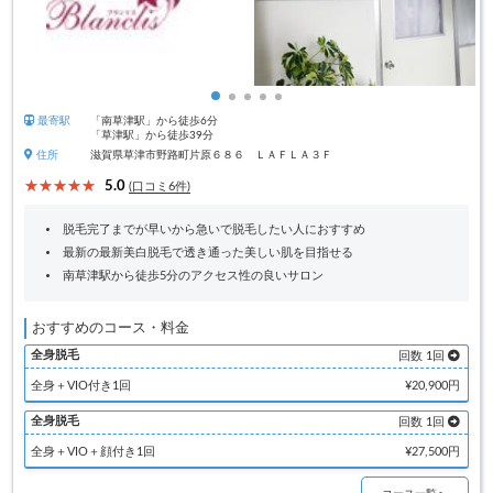
最寄駅
「南草津駅」から徒歩6分
「草津駅」から徒歩39分
住所
滋賀県草津市野路町片原６８６ ＬＡＦＬＡ３Ｆ
5.0
(口コミ6件)
脱毛完了までが早いから急いで脱毛したい人におすすめ
最新の最新美白脱毛で透き通った美しい肌を目指せる
南草津駅から徒歩5分のアクセス性の良いサロン
おすすめのコース・料金
全身脱毛
回数 1回
全身＋VIO付き1回
¥20,900円
全身脱毛
回数 1回
全身＋VIO＋顔付き1回
¥27,500円