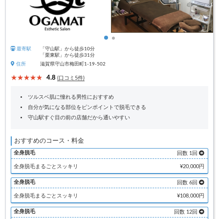
最寄駅
「守山駅」から徒歩10分
「栗東駅」から徒歩31分
住所
滋賀県守山市梅田町1-19-502
4.8
(口コミ5件)
ツルスベ肌に憧れる男性におすすめ
自分が気になる部位をピンポイントで脱毛できる
守山駅すぐ目の前の店舗だから通いやすい
おすすめのコース・料金
全身脱毛
回数 1回
全身脱毛まるごとスッキリ
¥20,000円
全身脱毛
回数 6回
全身脱毛まるごとスッキリ
¥108,000円
全身脱毛
回数 12回