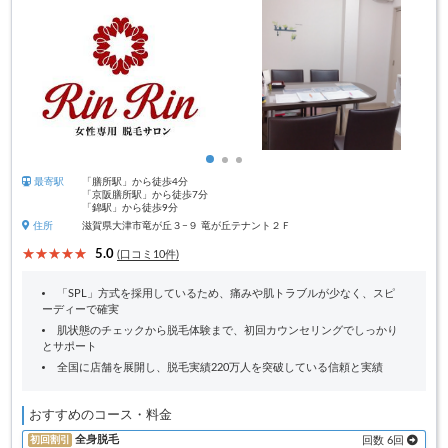
最寄駅
「膳所駅」から徒歩4分
「京阪膳所駅」から徒歩7分
「錦駅」から徒歩9分
住所
滋賀県大津市竜が丘３−９ 竜が丘テナント２Ｆ
5.0
(口コミ10件)
「SPL」方式を採用しているため、痛みや肌トラブルが少なく、スピ
ーディーで確実
肌状態のチェックから脱毛体験まで、初回カウンセリングでしっかり
とサポート
全国に店舗を展開し、脱毛実績220万人を突破している信頼と実績
おすすめのコース・料金
全身脱毛
初回割引
回数 6回