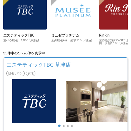
エステティックTBC
ミュゼプラチナム
RinRin
選べる脱毛：1,000円(税込)
全身脱毛4回：総額110円(税込)
業界最安値77%OFF 全
回：月額1,100円(税込)
35
件中の1〜20件を表示中
エステティックTBC 草津店
脱毛サロン
女性