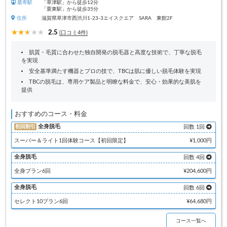
最寄駅
「草津駅」から徒歩12分
「栗東駅」から徒歩35分
住所
滋賀県草津市西渋川1-23-3エイスクエア SARA 東館2F
2.5
(口コミ4件)
肌質・毛質に合わせた独自開発の脱毛器と高度な技術で、丁寧な脱毛
を実現
安全基準満たす機器とプロの技で、TBCは肌に優しい脱毛体験を実現
TBCの脱毛は、専用ケア製品と明瞭な料金で、安心・効果的な美肌を
提供
おすすめのコース・料金
全身脱毛
初回割引
回数 1回
スーパー＆ライト1回体験コース【初回限定】
¥1,000円
全身脱毛
回数 4回
全身プラン6回
¥204,600円
全身脱毛
回数 6回
セレクト10プラン6回
¥64,680円
コース一覧へ