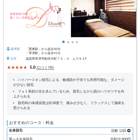
最寄駅
「栗東駅」から徒歩30分
「草津駅」から徒歩41分
住所
滋賀県草津市駒井沢町７０－４ ムラキ２F
5.0
(口コミ7件)
ハイパースキン脱毛による、敏感肌や子供でも利用可能な、ダメージ
が少ない脱毛
フォト美顔の光を含んでいるため、脱毛しながら肌のハリやツヤを向
上さられる
脱毛時の体感温度は約38度で、痛みが少なく、リラックスして施術を
受けられる
おすすめのコース・料金
全身脱毛
回数 12回
選べる全身脱毛
月額19,800円