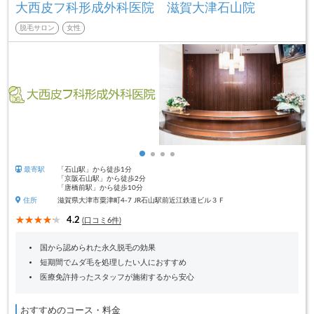
大西皮フ科形成外科医院 滋賀大津石山院
脱毛サロン
女性
最寄駅
「石山駅」から徒歩1分
「京阪石山駅」から徒歩2分
「唐橋前駅」から徒歩10分
住所
滋賀県大津市粟津町4-7 JR石山駅前近江鉄道ビル３Ｆ
4.2
(口コミ6件)
国から認められた永久脱毛の効果
短期間でムダ毛を処理したい人におすすめ
医療免許持ったスタッフが施術するから安心
おすすめのコース・料金