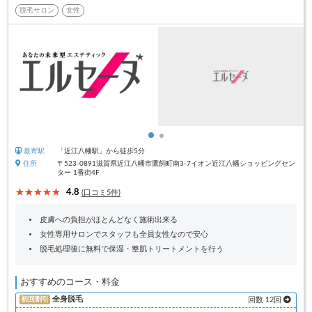
脱毛サロン
女性
最寄駅
「近江八幡駅」から徒歩5分
住所
〒523-0891滋賀県近江八幡市鷹飼町南3-7イオン近江八幡ショッピングセン
ター 1番街4F
4.8
(口コミ5件)
皮膚への負担がほとんどなく施術出来る
女性専用サロンでスタッフも全員女性なので安心
脱毛処理後に無料で保湿・整肌トリートメントを行う
おすすめのコース・料金
全身脱毛
初回割引
回数 12回