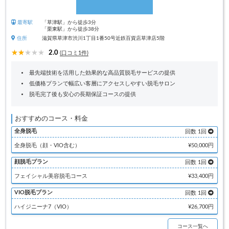
最寄駅
「草津駅」から徒歩3分
「栗東駅」から徒歩38分
住所
滋賀県草津市渋川1丁目1番50号近鉄百貨店草津店5階
2.0
(口コミ1件)
最先端技術を活用した効果的な高品質脱毛サービスの提供
低価格プランで幅広い客層にアクセスしやすい脱毛サロン
脱毛完了後も安心の長期保証コースの提供
おすすめのコース・料金
全身脱毛
回数 1回
全身脱毛（顔・VIO含む）
¥50,000円
顔脱毛プラン
回数 1回
フェイシャル美容脱毛コース
¥33,400円
VIO脱毛プラン
回数 1回
ハイジニーナ7（VIO）
¥26,700円
コース一覧へ