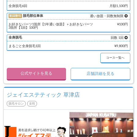
全身脱毛6回
月額1,100円
脱毛部位単体
初回割引
通い放題・回数無制限
お好きなパーツ1箇所【1年通い放題】＋お好きなパーツ
¥100円
3箇所【1回】100円
全身脱毛
回数 1回
まるごと全身脱毛1回
¥9,800円
コース一覧へ
公式サイトを見る
店舗詳細を見る
ジェイエステティック 草津店
脱毛サロン
女性