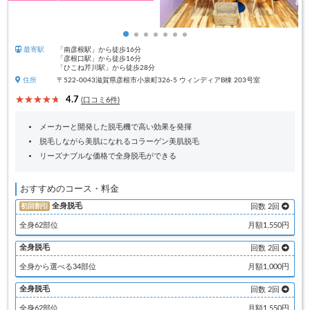
最寄駅
「南彦根駅」から徒歩16分
「彦根口駅」から徒歩16分
「ひこね芹川駅」から徒歩28分
住所
〒522-0043滋賀県彦根市小泉町326-5 ウィンディアB棟 203号室
4.7
(口コミ6件)
メーカーと開発した脱毛機で高い効果を発揮
脱毛しながら美肌になれるコラーゲン美肌脱毛
リーズナブルな価格で全身脱毛ができる
おすすめのコース・料金
全身脱毛
初回割引
回数 2回
全身62部位
月額1,550円
全身脱毛
回数 2回
全身から選べる34部位
月額1,000円
全身脱毛
回数 2回
全身62部位
月額1,550円