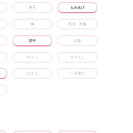
鼻毛
もみあげ
胸
乳首・乳輪
背中
お腹
Iライン
Oライン
ひざ上
へそ周り