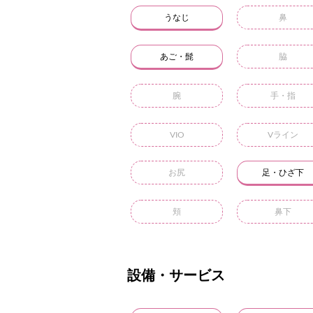
うなじ
鼻
あご・髭
脇
腕
手・指
VIO
Vライン
お尻
足・ひざ下
頬
鼻下
設備・サービス