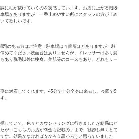
順調に毛が抜けていくのを実感しています。お店に上がる階段
駐車場がありますが、一番止めやすい所にスタッフの方が止め
おいて欲しいです。
問題のある方はご注意！駐車場は４箇所ほどありますが、駐
、停めてください洗面台はありませんが、ドレッサーはあり髪
感もあり脱毛以外に痩身、美肌等のコースもあり、どれもリー
寧に対応してくれます。45分で十分全身出来るし、今回で5
ます。
を探していて、色々とカウンセリングに行きましたが結局はど
したが、こちらのお店が料金も記載のままで、勧誘も無くとて
いです。効果がなければ安かろう悪かろうと思っていました