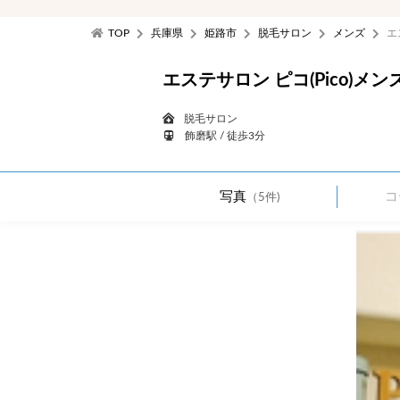
TOP
兵庫県
姫路市
脱毛サロン
メンズ
エ
エステサロン ピコ(Pico)メン
脱毛サロン
飾磨駅 / 徒歩3分
写真
コ
（5件)