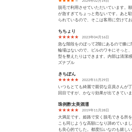
2024年02月14日
脱毛で利用させていただいています。
が急すぎてちょっと危ないです。あと
られているので、そこは客用に空けて
ちちょり
2023年04月16日
急な階段をのぼって2階にあるので膝に
輪場はないので、ビルのワキにそっと
型を整えたりはできます。内部は清潔
ズナブル
きちぽん
2022年11月29日
いつもとても綺麗で親切な店員さんが丁
回目ですが、かなり効果が出てきてい
珠例酢太美酒濡
2019年11月28日
大満足です。姫路で安く脱毛できる所
こも同じような高額になり諦めていま
も良心的でした。都度払いなのも嬉し