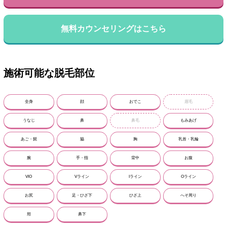
無料カウンセリングはこちら
施術可能な脱毛部位
全身
顔
おでこ
眉毛
うなじ
鼻
鼻毛
もみあげ
あご・髭
脇
胸
乳首・乳輪
腕
手・指
背中
お腹
VIO
Vライン
Iライン
Oライン
お尻
足・ひざ下
ひざ上
へそ周り
頬
鼻下