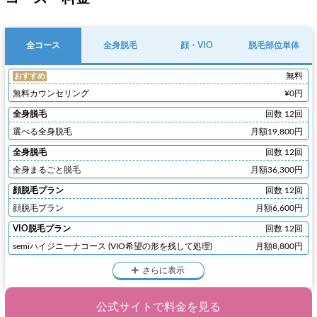
全コース
全身脱毛
顔・VIO
脱毛部位単体
無料
おすすめ
無料カウンセリング
¥0円
全身脱毛
回数 12回
選べる全身脱毛
月額19,800円
全身脱毛
回数 12回
全身まるごと脱毛
月額36,300円
顔脱毛プラン
回数 12回
顔脱毛プラン
月額6,600円
VIO脱毛プラン
回数 12回
semiハイジニーナコース (VIO希望の形を残して処理)
月額8,800円
さらに表示
公式サイトで料金を見る