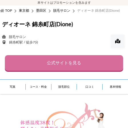
本サイトはプロモーションを含みます
TOP
東京都
墨田区
脱毛サロン
ディオーネ 錦糸町店(Dione)
ディオーネ 錦糸町店(Dione)
脱毛サロン
錦糸町駅 / 徒歩7分
公式サイトを見る
写真
コース・料金
脱毛部位
口コミ
基本情報