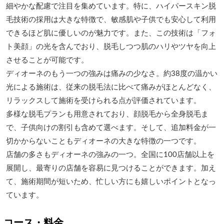
細やかな配慮で注目を集めています。特に、ハイパースキン脱
毛技術の採用は大きな特徴で、敏感肌や子供でも安心して利用
できるほど肌に優しいのが魅力です​​​​。また、この技術は「フォ
ト美顔」の光を含んでおり、脱毛しつつ肌のハリやツヤを向上
させることが可能です​​​​。

ディオーネのもう一つの強みは痛みの少なさ。約38度の温かい
光による施術は、従来の脱毛法に比べて痛みがほとんどなく、
リラックスして施術を受けられる点が評価されています​​​​。

多様な脱毛プランも用意されており、顔脱毛から全身脱毛ま
で、子供向けの割引も含めて選べます​​​​。そして、追加料金が一
切かからないこともディオーネの大きな特徴の一つです​​。

店舗の多さもディオーネの強みの一つ。全国に100店舗以上を
展開し、最寄りの店舗を容易に見つけることができます​​。加え
て、施術期間が短いため、忙しい方にも嬉しいポイントとなっ
ています​​。
コース・料金