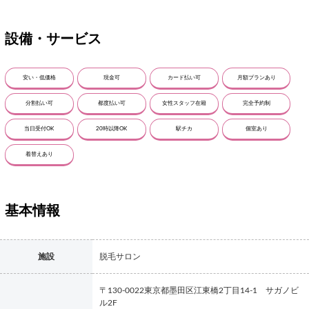
設備・サービス
安い・低価格
現金可
カード払い可
月額プランあり
分割払い可
都度払い可
女性スタッフ在籍
完全予約制
当日受付OK
20時以降OK
駅チカ
個室あり
着替えあり
基本情報
施設
脱毛サロン
〒130-0022東京都墨田区江東橋2丁目14-1 サガノビ
ル2F