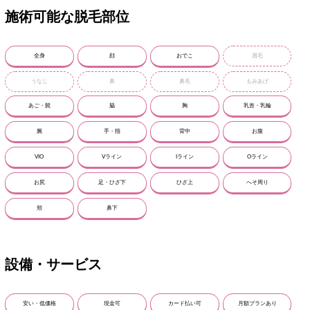
施術可能な脱毛部位
全身
顔
おでこ
眉毛
うなじ
鼻
鼻毛
もみあげ
あご・髭
脇
胸
乳首・乳輪
腕
手・指
背中
お腹
VIO
Vライン
Iライン
Oライン
お尻
足・ひざ下
ひざ上
へそ周り
頬
鼻下
設備・サービス
安い・低価格
現金可
カード払い可
月額プランあり