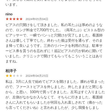
います。
nino
2024年05月04日
ピアスの穴開けをして頂きました。私の耳たぶは厚めのような
ので、ロング料金で7,700円でした。（両耳たぶ）ピストル型の
ピアッサーで、一瞬でバンっと穴開けが完了しました。看護師
さんは優しく丁寧でした。終わった後は受付を通らず、そのま
ま帰って良いようです。三井のリパークを利用の方は、駐車サ
ービス券を貰うのを忘れずに！追記ピアスの穴が斜めに開いて
いました。クリニックで開けてもらってもこういうことはあり
ますね。
柏洋子
2024年04月25日
私は、3月に人生で始めてピアスを開けました。腫れが収まった
ので、ファーストピアスを外しました。外したままだと閉じる
から、と思い、100均で買ってきました。左耳はすぐ入りました
が、左側がなかなか入らなくて、そちらに行きました。看護婦
さんに入れてもらいましたが何回も入れ直しされて（痛かった
ら言ってくださいね）と言われましたが、少し我慢をしまし