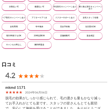
分割払い可
都度払い可
学生割引キャンペーンあり
乗り換え割引キャンペーン
あり
ペア割引キャンペーンあり
アフターケアつき
ドクターサポートあり
女性スタッフ在籍
女性専用
年中無休
完全予約制
当日受付OK
朝10時前でもOK
20時以降OK
店舗移動可
返金保証
キャンセル料なし
解約時返金
口コミ
4.2
mkmd 1171
2024年06月06日
脱毛の効果がしっかり感じられて、毛の濃さも量もかなり減っ
てお手入れがとても楽です。スタッフの皆さんもとても親切
で、安心して施術を受けることができました。ありがとうござ