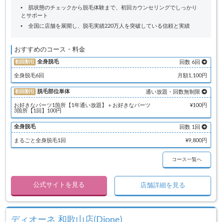
肌状態のチェックから脱毛体験まで、初回カウンセリングでしっかり
とサポート
全国に店舗を展開し、脱毛実績220万人を突破している信頼と実績
おすすめのコース・料金
全身脱毛
初回割引
回数 6回
全身脱毛6回
月額1,100円
脱毛部位単体
初回割引
通い放題・回数無制限
お好きなパーツ1箇所【1年通い放題】＋お好きなパーツ
¥100円
3箇所【1回】100円
全身脱毛
回数 1回
まるごと全身脱毛1回
¥9,800円
コース一覧へ
公式サイトを見る
店舗詳細を見る
ディオーネ 和歌山店(Dione)