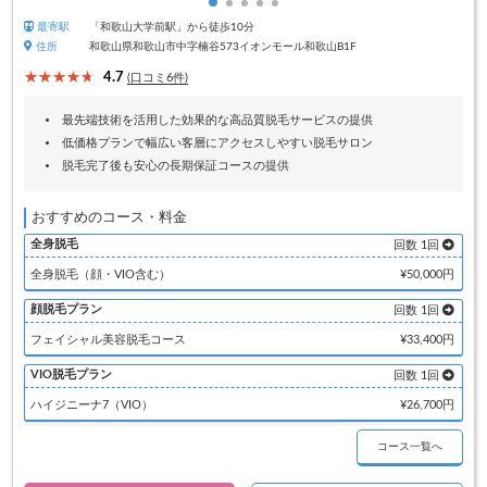
最寄駅
「和歌山大学前駅」から徒歩10分
住所
和歌山県和歌山市中字楠谷573イオンモール和歌山B1F
4.7
(口コミ6件)
最先端技術を活用した効果的な高品質脱毛サービスの提供
低価格プランで幅広い客層にアクセスしやすい脱毛サロン
脱毛完了後も安心の長期保証コースの提供
おすすめのコース・料金
全身脱毛
回数 1回
全身脱毛（顔・VIO含む）
¥50,000円
顔脱毛プラン
回数 1回
フェイシャル美容脱毛コース
¥33,400円
VIO脱毛プラン
回数 1回
ハイジニーナ7（VIO）
¥26,700円
コース一覧へ