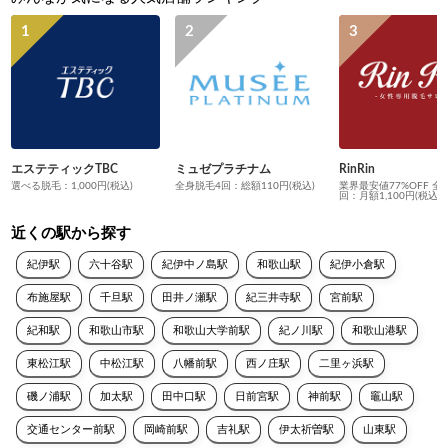
エステティックTBC
ミュゼプラチナム
RinRin
選べる脱毛：1,000円(税込)
全身脱毛4回：総額110円(税込)
業界最安値77%OFF 全
回：月額1,100円(税込)
近くの駅から探す
紀伊駅
六十谷駅
紀伊中ノ島駅
和歌山駅
紀伊小倉駅
布施屋駅
千旦駅
田井ノ瀬駅
紀三井寺駅
宮前駅
紀和駅
和歌山市駅
和歌山大学前駅
紀ノ川駅
和歌山港駅
東松江駅
中松江駅
八幡前駅
西ノ庄駅
二里ヶ浜駅
磯ノ浦駅
加太駅
田中口駅
日前宮駅
神前駅
竈山駅
交通センター前駅
岡崎前駅
吉礼駅
伊太祈曽駅
山東駅