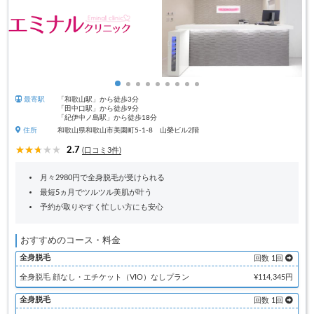
最寄駅
「和歌山駅」から徒歩3分
「田中口駅」から徒歩9分
「紀伊中ノ島駅」から徒歩18分
住所
和歌山県和歌山市美園町5-1-8 山榮ビル2階
2.7
(口コミ3件)
月々2980円で全身脱毛が受けられる
最短5ヵ月でツルツル美肌が叶う
予約が取りやすく忙しい方にも安心
おすすめのコース・料金
全身脱毛
回数 1回
全身脱毛 顔なし・エチケット（VIO）なしプラン
¥114,345円
全身脱毛
回数 1回