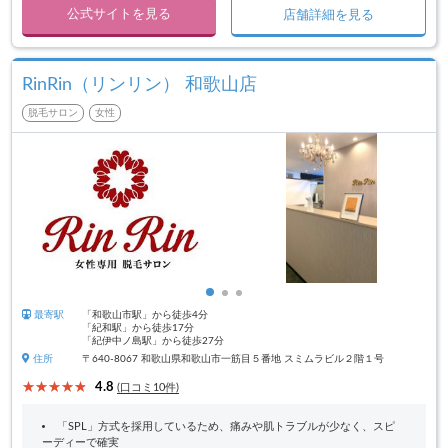
公式サイトを見る
店舗詳細を見る
RinRin（リンリン） 和歌山店
脱毛サロン
女性
最寄駅
「和歌山市駅」から徒歩4分
「紀和駅」から徒歩17分
「紀伊中ノ島駅」から徒歩27分
住所
〒640-8067 和歌山県和歌山市一筋目５番地 スミムラビル２階１号
4.8
(口コミ10件)
「SPL」方式を採用しているため、痛みや肌トラブルが少なく、スピ
ーディーで確実