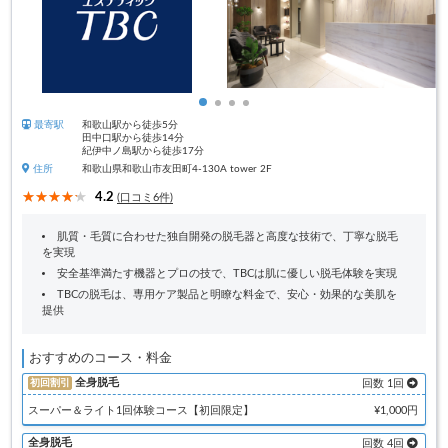
最寄駅
和歌山駅から徒歩5分
田中口駅から徒歩14分
紀伊中ノ島駅から徒歩17分
住所
和歌山県和歌山市友田町4-130A tower 2F
4.2
(口コミ6件)
肌質・毛質に合わせた独自開発の脱毛器と高度な技術で、丁寧な脱毛
を実現
安全基準満たす機器とプロの技で、TBCは肌に優しい脱毛体験を実現
TBCの脱毛は、専用ケア製品と明瞭な料金で、安心・効果的な美肌を
提供
おすすめのコース・料金
全身脱毛
初回割引
回数 1回
スーパー＆ライト1回体験コース【初回限定】
¥1,000円
全身脱毛
回数 4回