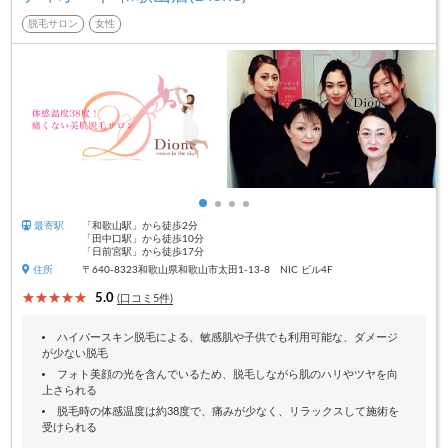
脱毛サロン
女性
最寄駅
「和歌山駅」から徒歩2分
「田中口駅」から徒歩10分
「日前宮駅」から徒歩17分
住所
〒640-8323和歌山県和歌山市太田1-13-8 NIC ビル4F
5.0
(口コミ5件)
ハイパースキン脱毛による、敏感肌や子供でも利用可能な、ダメージ
が少ない脱毛
フォト美顔の光を含んでいるため、脱毛しながら肌のハリやツヤを向
上さられる
脱毛時の体感温度は約38度で、痛みが少なく、リラックスして施術を
受けられる