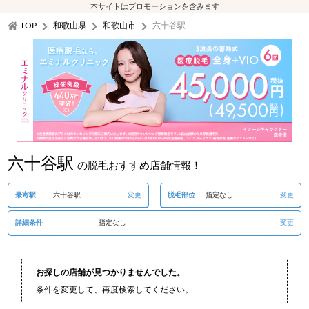
本サイトはプロモーションを含みます
TOP
和歌山県
和歌山市
六十谷駅
六十谷駅
の脱毛おすすめ店舗情報！
最寄駅
六十谷駅
変更
脱毛部位
指定なし
変更
詳細条件
指定なし
変更
お探しの店舗が見つかりませんでした。
条件を変更して、再度検索してください。