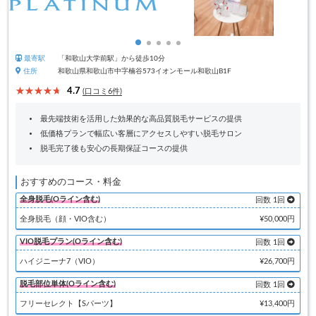
最寄駅
「和歌山大学前駅」から徒歩10分
住所
和歌山県和歌山市中字楠谷573イオンモール和歌山B1F
4.7
(口コミ6件)
最先端技術を活用した効果的な高品質脱毛サービスの提供
低価格プランで幅広い客層にアクセスしやすい脱毛サロン
脱毛完了後も安心の長期保証コースの提供
おすすめのコース・料金
全身脱毛(Oライン含む)
回数 1回
全身脱毛（顔・VIO含む）
¥50,000円
VIO脱毛プラン(Oライン含む)
回数 1回
ハイジニーナ7（VIO）
¥26,700円
脱毛部位単体(Oライン含む)
回数 1回
フリーセレクト【Sパーツ】
¥13,400円