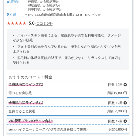
最寄駅
「神前駅」から徒歩38分
「和歌山駅」から徒歩2分
「田中口駅」から徒歩10分
住所
〒640-8323和歌山県和歌山市太田1-13-8 NIC ビル4F
5.0
(口コミ5件)
ハイパースキン脱毛による、敏感肌や子供でも利用可能な、ダメージ
が少ない脱毛
フォト美顔の光を含んでいるため、脱毛しながら肌のハリやツヤを向
上さられる
脱毛時の体感温度は約38度で、痛みが少なく、リラックスして施術を
受けられる
おすすめのコース・料金
全身脱毛(Oライン含む)
回数 12回
選べる全身脱毛
月額19,800円
全身脱毛(Oライン含む)
回数 12回
全身まるごと脱毛
月額36,300円
VIO脱毛プラン(Oライン含む)
回数 12回
semiハイジニーナコース (VIO希望の形を残して処理)
月額8,800円