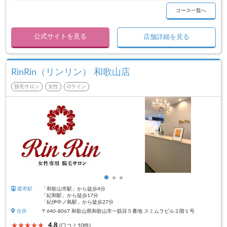
コース一覧へ
公式サイトを見る
店舗詳細を見る
RinRin（リンリン） 和歌山店
脱毛サロン
女性
Oライン
最寄駅
「和歌山市駅」から徒歩4分
「紀和駅」から徒歩17分
「紀伊中ノ島駅」から徒歩27分
住所
〒640-8067 和歌山県和歌山市一筋目５番地 スミムラビル２階１号
4.8
(口コミ10件)