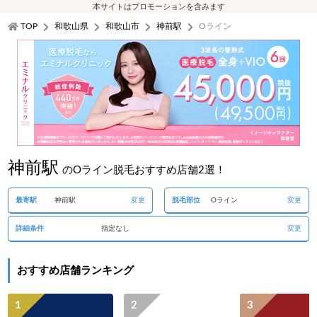
本サイトはプロモーションを含みます
TOP
和歌山県
和歌山市
神前駅
Oライン
神前駅
のOライン脱毛おすすめ店舗2選！
最寄駅
神前駅
変更
脱毛部位
Oライン
変更
詳細条件
指定なし
変更
おすすめ店舗ランキング