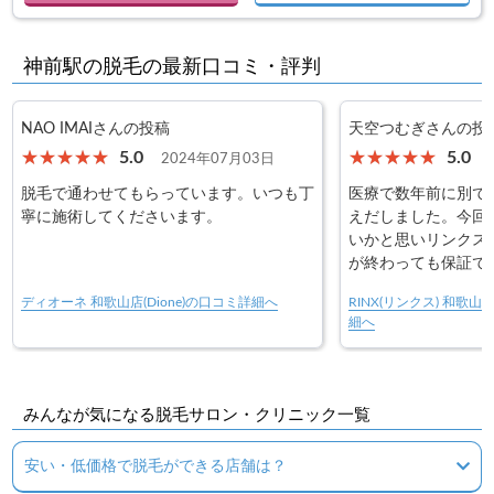
神前駅の脱毛の最新口コミ・評判
NAO IMAIさんの投稿
天空つむぎさんの投
5.0
5.0
2024年07月03日
脱毛で通わせてもらっています。いつも丁
医療で数年前に別で
寧に施術してくださいます。
えだしました。今回
いかと思いリンクス
が終わっても保証で
お世話になっていま
ディオーネ 和歌山店(Dione)の口コミ詳細へ
RINX(リンクス) 和歌
ともあるのか効果の
細へ
気がします。店内も
の方もいつもニコニ
す
みんなが気になる脱毛サロン・クリニック一覧
安い・低価格で脱毛ができる店舗は？