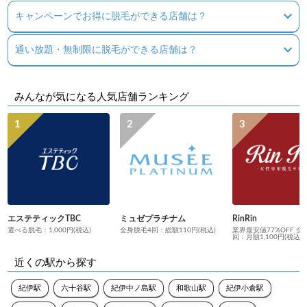
キャンペーンでお得に脱毛ができる店舗は？
通い放題・無制限に脱毛ができる店舗は？
みんなが気になる人気店舗ランキング
エステティックTBC
ミュゼプラチナム
RinRin
選べる脱毛：1,000円(税込)
全身脱毛4回：総額110円(税込)
業界最安値77%OFF 全
回：月額1,100円(税込)
近くの駅から探す
紀伊駅
六十谷駅
紀伊中ノ島駅
和歌山駅
紀伊小倉駅