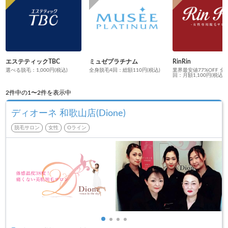
エステティックTBC
ミュゼプラチナム
RinRin
選べる脱毛：1,000円(税込)
全身脱毛4回：総額110円(税込)
業界最安値77%OFF 全
回：月額1,100円(税込)
2
件中の1〜2件を表示中
ディオーネ 和歌山店(Dione)
脱毛サロン
女性
Oライン