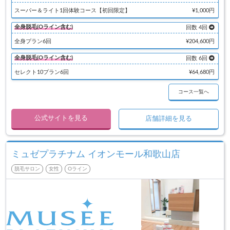
スーパー＆ライト1回体験コース【初回限定】
¥1,000円
全身脱毛(Oライン含む)
回数 4回
全身プラン6回
¥204,600円
全身脱毛(Oライン含む)
回数 6回
セレクト10プラン6回
¥64,680円
コース一覧へ
公式サイトを見る
店舗詳細を見る
ミュゼプラチナム イオンモール和歌山店
脱毛サロン
女性
Oライン