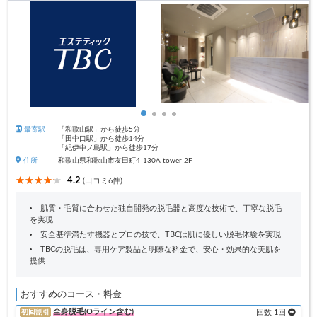
最寄駅
「和歌山駅」から徒歩5分
「田中口駅」から徒歩14分
「紀伊中ノ島駅」から徒歩17分
住所
和歌山県和歌山市友田町4-130A tower 2F
4.2
(口コミ6件)
肌質・毛質に合わせた独自開発の脱毛器と高度な技術で、丁寧な脱毛
を実現
安全基準満たす機器とプロの技で、TBCは肌に優しい脱毛体験を実現
TBCの脱毛は、専用ケア製品と明瞭な料金で、安心・効果的な美肌を
提供
おすすめのコース・料金
全身脱毛(Oライン含む)
初回割引
回数 1回