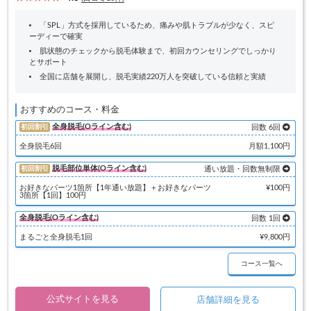
「SPL」方式を採用しているため、痛みや肌トラブルが少なく、スピ
ーディーで確実
肌状態のチェックから脱毛体験まで、初回カウンセリングでしっかり
とサポート
全国に店舗を展開し、脱毛実績220万人を突破している信頼と実績
おすすめのコース・料金
全身脱毛(Oライン含む)
初回割引
回数 6回
全身脱毛6回
月額1,100円
脱毛部位単体(Oライン含む)
初回割引
通い放題・回数無制限
お好きなパーツ1箇所【1年通い放題】＋お好きなパーツ
¥100円
3箇所【1回】100円
全身脱毛(Oライン含む)
回数 1回
まるごと全身脱毛1回
¥9,800円
コース一覧へ
公式サイトを見る
店舗詳細を見る