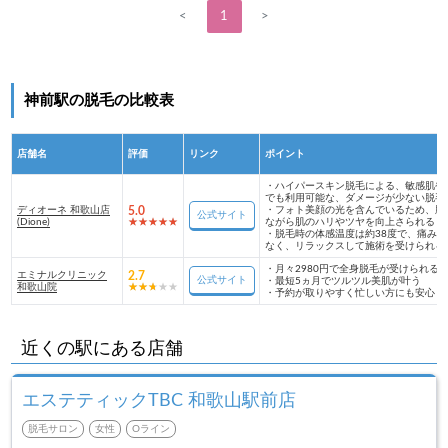
<
1
>
神前駅の脱毛の比較表
店舗名
評価
リンク
ポイント
・
ハイパースキン脱毛による、敏感肌や
でも利用可能な、ダメージが少ない脱毛
ディオーネ 和歌山店
5.0
・
フォト美顔の光を含んでいるため、脱
公式サイト
(Dione)
ながら肌のハリやツヤを向上さられる
・
脱毛時の体感温度は約38度で、痛みが
なく、リラックスして施術を受けられる
・
月々2980円で全身脱毛が受けられる
エミナルクリニック
2.7
公式サイト
・
最短5ヵ月でツルツル美肌が叶う
和歌山院
・
予約が取りやすく忙しい方にも安心
近くの駅にある店舗
エステティックTBC 和歌山駅前店
脱毛サロン
女性
Oライン