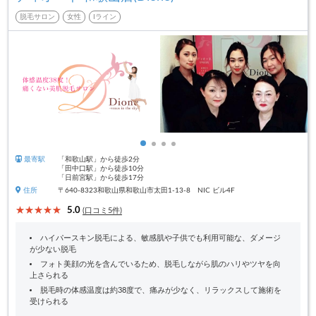
脱毛サロン
女性
Iライン
最寄駅
「和歌山駅」から徒歩2分
「田中口駅」から徒歩10分
「日前宮駅」から徒歩17分
住所
〒640-8323和歌山県和歌山市太田1-13-8 NIC ビル4F
5.0
(口コミ5件)
ハイパースキン脱毛による、敏感肌や子供でも利用可能な、ダメージ
が少ない脱毛
フォト美顔の光を含んでいるため、脱毛しながら肌のハリやツヤを向
上さられる
脱毛時の体感温度は約38度で、痛みが少なく、リラックスして施術を
受けられる