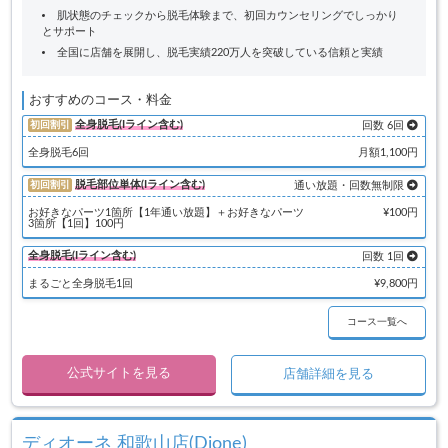
肌状態のチェックから脱毛体験まで、初回カウンセリングでしっかり
とサポート
全国に店舗を展開し、脱毛実績220万人を突破している信頼と実績
おすすめのコース・料金
全身脱毛(Iライン含む)
初回割引
回数 6回
全身脱毛6回
月額1,100円
脱毛部位単体(Iライン含む)
初回割引
通い放題・回数無制限
お好きなパーツ1箇所【1年通い放題】＋お好きなパーツ
¥100円
3箇所【1回】100円
全身脱毛(Iライン含む)
回数 1回
まるごと全身脱毛1回
¥9,800円
コース一覧へ
公式サイトを見る
店舗詳細を見る
ディオーネ 和歌山店(Dione)