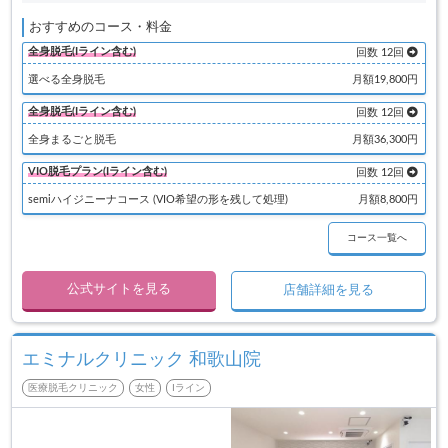
おすすめのコース・料金
全身脱毛(Iライン含む)
回数 12回
選べる全身脱毛
月額19,800円
全身脱毛(Iライン含む)
回数 12回
全身まるごと脱毛
月額36,300円
VIO脱毛プラン(Iライン含む)
回数 12回
semiハイジニーナコース (VIO希望の形を残して処理)
月額8,800円
コース一覧へ
公式サイトを見る
店舗詳細を見る
エミナルクリニック 和歌山院
医療脱毛クリニック
女性
Iライン