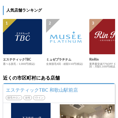
人気店舗ランキング
エステティックTBC
ミュゼプラチナム
RinRin
選べる脱毛：1,000円(税込)
全身脱毛4回：総額110円(税込)
業界最安値77%OFF 全
回：月額1,100円(税込)
近くの市区町村にある店舗
エステティックTBC 和歌山駅前店
脱毛サロン
女性
Iライン