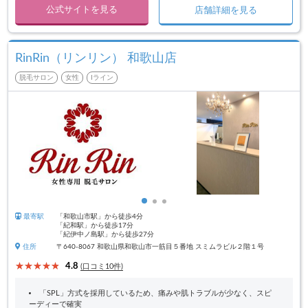
公式サイトを見る
店舗詳細を見る
RinRin（リンリン） 和歌山店
脱毛サロン
女性
Iライン
最寄駅
「和歌山市駅」から徒歩4分
「紀和駅」から徒歩17分
「紀伊中ノ島駅」から徒歩27分
住所
〒640-8067 和歌山県和歌山市一筋目５番地 スミムラビル２階１号
4.8
(口コミ10件)
「SPL」方式を採用しているため、痛みや肌トラブルが少なく、スピ
ーディーで確実