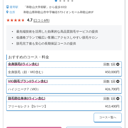
最寄駅
「和歌山大学前駅」から徒歩10分
住所
和歌山県和歌山市中字楠谷573イオンモール和歌山B1F
4.7
(口コミ6件)
最先端技術を活用した効果的な高品質脱毛サービスの提供
低価格プランで幅広い客層にアクセスしやすい脱毛サロン
脱毛完了後も安心の長期保証コースの提供
おすすめのコース・料金
全身脱毛(Iライン含む)
回数 1回
全身脱毛（顔・VIO含む）
¥50,000円
VIO脱毛プラン(Iライン含む)
回数 1回
ハイジニーナ7（VIO）
¥26,700円
脱毛部位単体(Iライン含む)
回数 1回
フリーセレクト【Sパーツ】
¥13,400円
コース一覧へ