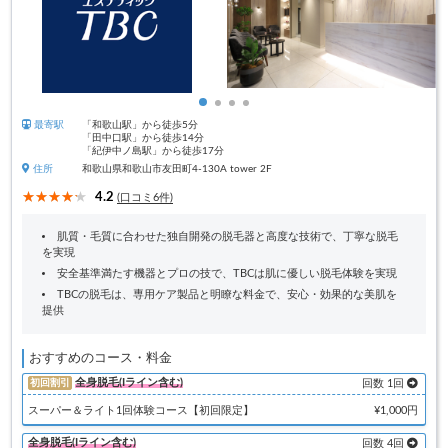
最寄駅
「和歌山駅」から徒歩5分
「田中口駅」から徒歩14分
「紀伊中ノ島駅」から徒歩17分
住所
和歌山県和歌山市友田町4-130A tower 2F
4.2
(口コミ6件)
肌質・毛質に合わせた独自開発の脱毛器と高度な技術で、丁寧な脱毛
を実現
安全基準満たす機器とプロの技で、TBCは肌に優しい脱毛体験を実現
TBCの脱毛は、専用ケア製品と明瞭な料金で、安心・効果的な美肌を
提供
おすすめのコース・料金
全身脱毛(Iライン含む)
初回割引
回数 1回
スーパー＆ライト1回体験コース【初回限定】
¥1,000円
全身脱毛(Iライン含む)
回数 4回