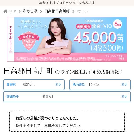
本サイトはプロモーションを含みます
TOP
和歌山県
日高郡日高川町
Iライン
日高郡日高川町
のIライン脱毛おすすめ店舗情報！
最寄駅
指定なし
変更
脱毛部位
Iライン
変更
詳細条件
指定なし
変更
お探しの店舗が見つかりませんでした。
条件を変更して、再度検索してください。