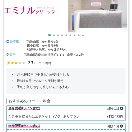
最寄駅
「和歌山駅」から徒歩3分
「田中口駅」から徒歩9分
「紀伊中ノ島駅」から徒歩18分
住所
和歌山県和歌山市美園町5-1-8 山榮ビル2階
2.7
(口コミ3件)
月々2980円で全身脱毛が受けられる
最短5ヵ月でツルツル美肌が叶う
予約が取りやすく忙しい方にも安心
おすすめのコース・料金
全身脱毛(Iライン含む)
回数 1回
全身脱毛 顔またはエチケット（VIO）ありプラン
¥132,495円
全身脱毛(Iライン含む)
回数 1回