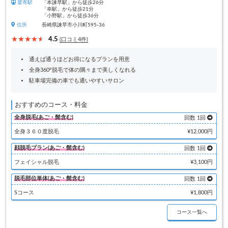
最寄駅
「本諫早駅」から徒歩26分
「幸駅」から徒歩21分
「小野駅」から徒歩36分
住所
長崎県諫早市小川町595-36
4.5
(口コミ4件)
通えば通うほどお得になるプランを用意
全身360°脱毛で体の隅々まで美しくなれる
駐車場完備の車でも通いやすいサロン
おすすめのコース・料金
全身脱毛(あご・髭含む)
回数 1回
全身３６０度脱毛
¥12,000円
顔脱毛プラン(あご・髭含む)
回数 1回
フェイシャル脱毛
¥3,100円
脱毛部位単体(あご・髭含む)
回数 1回
Sコース
¥1,800円
コース一覧へ