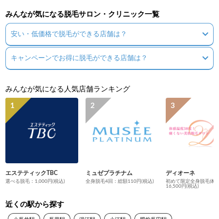
いな…と思ったら軽専用だった…????見て
いな…と思ったら軽
みんなが気になる脱毛サロン・クリニック一覧
なかった汗お店は歯医者さんと同じ建物に
った汗お店は歯医者
ありました。看板に書いてある整骨院はお
ました。看板に書い
安い・低価格で脱毛ができる店舗は？
休み？もうやってない？
み？もうやってない
キャンペーンでお得に脱毛ができる店舗は？
みんなが気になる人気店舗ランキング
エステティックTBC
ミュゼプラチナム
ディオーネ
選べる脱毛：1,000円(税込)
全身脱毛4回：総額110円(税込)
初めて限定全身脱毛体
16,500円(税込)
近くの駅から探す