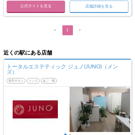
公式サイトを見る
店舗詳細を見る
<
1
>
近くの駅にある店舗
トータルエステティック ジュノ(JUNO)（メン
ズ）
脱毛サロン
メンズ
あご・髭