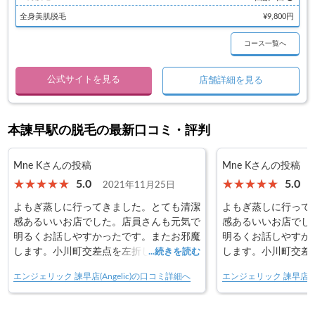
全身美肌脱毛
¥9,800円
コース一覧へ
公式サイトを見る
店舗詳細を見る
本諫早駅の脱毛の最新口コミ・評判
Mne Kさんの投稿
Mne Kさんの投稿
5.0
5.0
2021年11月25日
よもぎ蒸しに行ってきました。とても清潔
よもぎ蒸しに行って
感あるいいお店でした。店員さんも元気で
感あるいいお店でし
明るくお話しやすかったです。またお邪魔
明るくお話しやすか
します。小川町交差点を左折してどんどん
します。小川町交差
...続きを読む
坂をのぼったら左手に黒っぽい建物が見え
坂をのぼったら左手
エンジェリック 諫早店(Angelic)の口コミ詳細へ
エンジェリック 諫早店(An
てきます。“美南の丘クリニック”の看板を
てきます。“美南の丘
目印に左折して、縦長の看板のとこを入る
目印に左折して、縦
と駐車場です。道路側の駐車場、なんか狭
と駐車場です。道路