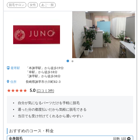
脱毛サロン
女性
あご・髭
最寄駅
「本諫早駅」から徒歩19分
「幸駅」から徒歩18分
「諫早駅」から徒歩38分
住所
長崎県諫早市小川町82-3
5.0
(口コミ3件)
自分が気になるパーツだけを手軽に脱毛
通った分の都度払いだから気軽に脱毛できる
当日でも受け付けてくれるから通いやすい
おすすめのコース・料金
全身脱毛
回数 1回