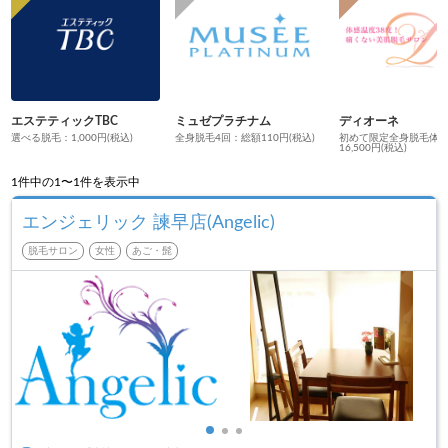
エステティックTBC
ミュゼプラチナム
ディオーネ
選べる脱毛：1,000円(税込)
全身脱毛4回：総額110円(税込)
初めて限定全身脱毛体
16,500円(税込)
1
件中の1〜1件を表示中
エンジェリック 諫早店(Angelic)
脱毛サロン
女性
あご・髭