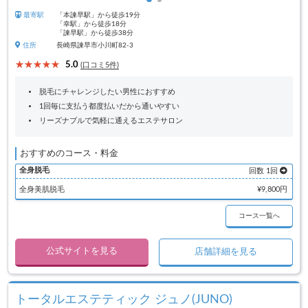
最寄駅
「本諫早駅」から徒歩19分
「幸駅」から徒歩18分
「諫早駅」から徒歩38分
住所
長崎県諫早市小川町82-3
5.0
(口コミ5件)
脱毛にチャレンジしたい男性におすすめ
1回毎に支払う都度払いだから通いやすい
リーズナブルで気軽に通えるエステサロン
おすすめのコース・料金
全身脱毛
回数 1回
全身美肌脱毛
¥9,800円
コース一覧へ
公式サイトを見る
店舗詳細を見る
トータルエステティック ジュノ(JUNO)