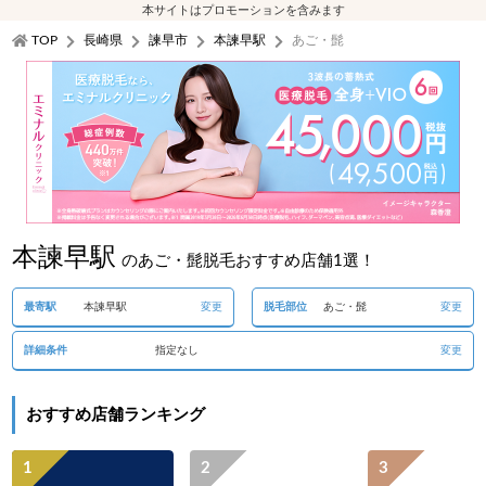
本サイトはプロモーションを含みます
TOP
長崎県
諫早市
本諫早駅
あご・髭
本諫早駅
のあご・髭脱毛おすすめ店舗1選！
最寄駅
本諫早駅
変更
脱毛部位
あご・髭
変更
詳細条件
指定なし
変更
おすすめ店舗ランキング